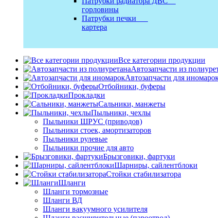
Патрубки радиатора ДВС
горловины
Патрубки печки
картера
Все категории продукции
Автозапчасти из полиуре
Автозапчасти для иномаро
Отбойники, буферы
Прокладки
Сальники, манжеты
Пыльники, чехлы
Пыльники ШРУС (приводов)
Пыльники стоек, амортизаторов
Пыльники рулевые
Пыльники прочие для авто
Брызговики, фартуки
Шарниры, сайлентблоки
Стойки стабилизатора
Шланги
Шланги тормозные
Шланги ВД
Шланги вакуумного усилителя
Шланги расширительные (пароотвод)