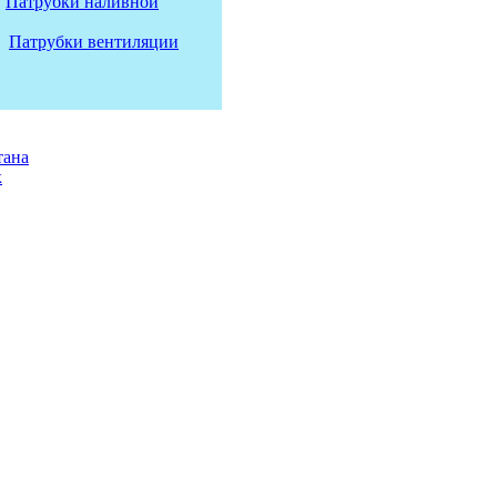
Патрубки наливной
Патрубки вентиляции
тана
к