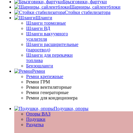
Брызговики, фартуки
Шарниры, сайлентблоки
Стойки стабилизатора
Шланги
Шланги тормозные
Шланги ВД
Шланги вакуумного
усилителя
Шланги расширительные
(пароотвод)
Шланги для перекачки
топлива
Бензошланги
Ремни
Ремни крепежные
Ремни ГРМ
Ремни вентиляторные
Ремни генераторные
Ремни для кондиционера
Подушки, опоры
Опоры ВАЗ
Подушки
Раздатка