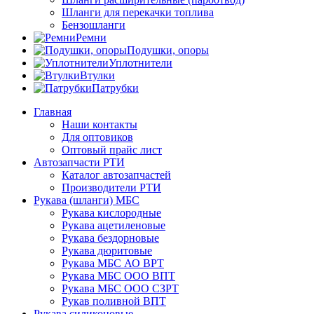
Шланги для перекачки топлива
Бензошланги
Ремни
Подушки, опоры
Уплотнители
Втулки
Патрубки
Главная
Наши контакты
Для оптовиков
Оптовый прайс лист
Автозапчасти РТИ
Каталог автозапчастей
Производители РТИ
Рукава (шланги) МБС
Рукава кислородные
Рукава ацетиленовые
Рукава бездорновые
Рукава дюритовые
Рукава МБС АО ВРТ
Рукава МБС ООО ВПТ
Рукава МБС ООО СЗРТ
Рукав поливной ВПТ
Рукава силиконовые