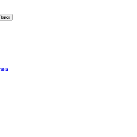
Поиск
тана