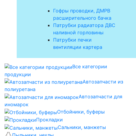
Гофры проводки, ДМРВ
расширительного бачка
Патрубки радиатора ДВС
наливной горловины
Патрубки печки
вентиляции картера
Все категории
продукции
Автозапчасти из
полиуретана
Автозапчасти для
иномарок
Отбойники, буферы
Прокладки
Сальники, манжеты
Пыльники, чехлы