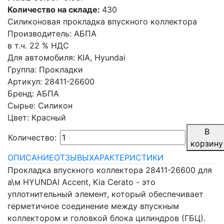
Количество на складе:
430
Силиконовая прокладка впускного коллектора
Производитель:
АБПА
в т.ч. 22 % НДС
Для автомобиля
:
KIA, Hyundai
Группа
:
Прокладки
Артикул
:
28411-26600
Бренд
:
АБПА
Сырье
:
Силикон
Цвет
:
Красный
В
Количество:
корзину
ОПИСАНИЕ
ОТЗЫВЫ
ХАРАКТЕРИСТИКИ
Прокладка впускного коллектора 28411-26600 для
а\м HYUNDAI Accent, Kia Cerato - это
уплотнительный элемент, который обеспечивает
герметичное соединение между впускным
коллектором и головкой блока цилиндров (ГБЦ).