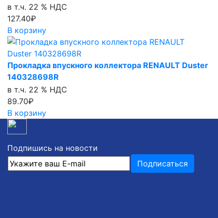
в т.ч. 22 % НДС
127.40₽
В корзину
Прокладка впускного коллектора RENAULT Duster
140328698R
в т.ч. 22 % НДС
89.70₽
В корзину
Подпишись на новости