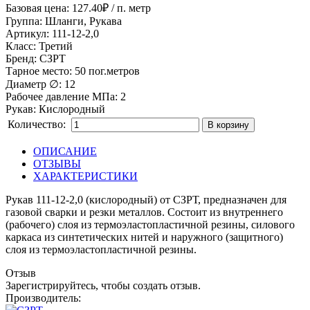
Базовая цена:
127.40₽
/ п. метр
Группа
:
Шланги, Рукава
Артикул
:
111-12-2,0
Класс
:
Третий
Бренд
:
СЗРТ
Тарное место
:
50 пог.метров
Диаметр ∅
:
12
Рабочее давление МПа
:
2
Рукав
:
Кислородный
Количество:
В корзину
ОПИСАНИЕ
ОТЗЫВЫ
ХАРАКТЕРИСТИКИ
Рукав 111-12-2,0 (кислородный) от СЗРТ, предназначен для
газовой сварки и резки металлов. Состоит из внутреннего
(рабочего) слоя из термоэластопластичной резины, силового
каркаса из синтетических нитей и наружного (защитного)
слоя из термоэластопластичной резины.
Отзыв
Зарегистрируйтесь, чтобы создать отзыв.
Производитель: