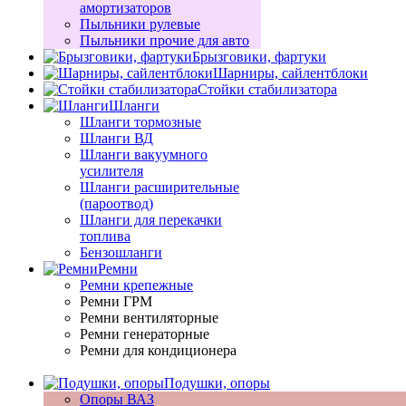
амортизаторов
Пыльники рулевые
Пыльники прочие для авто
Брызговики, фартуки
Шарниры, сайлентблоки
Стойки стабилизатора
Шланги
Шланги тормозные
Шланги ВД
Шланги вакуумного
усилителя
Шланги расширительные
(пароотвод)
Шланги для перекачки
топлива
Бензошланги
Ремни
Ремни крепежные
Ремни ГРМ
Ремни вентиляторные
Ремни генераторные
Ремни для кондиционера
Подушки, опоры
Опоры ВАЗ