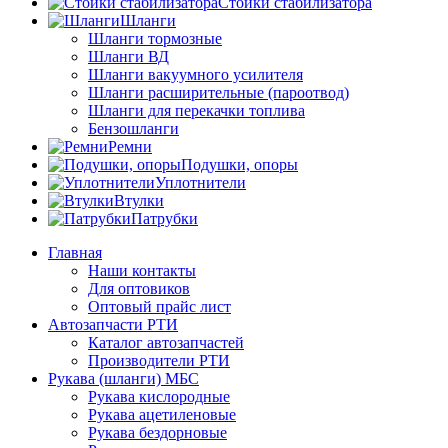
Стойки стабилизатора
Шланги
Шланги тормозные
Шланги ВД
Шланги вакуумного усилителя
Шланги расширительные (пароотвод)
Шланги для перекачки топлива
Бензошланги
Ремни
Подушки, опоры
Уплотнители
Втулки
Патрубки
Главная
Наши контакты
Для оптовиков
Оптовый прайс лист
Автозапчасти РТИ
Каталог автозапчастей
Производители РТИ
Рукава (шланги) МБС
Рукава кислородные
Рукава ацетиленовые
Рукава бездорновые