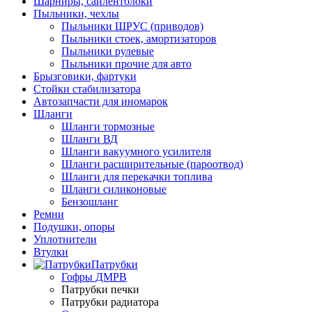
Шарниры, сайлентблоки
Пыльники, чехлы
Пыльники ШРУС (приводов)
Пыльники стоек, амортизаторов
Пыльники рулевые
Пыльники прочие для авто
Брызговики, фартуки
Стойки стабилизатора
Автозапчасти для иномарок
Шланги
Шланги тормозные
Шланги ВД
Шланги вакуумного усилителя
Шланги расширительные (пароотвод)
Шланги для перекачки топлива
Шланги силиконовые
Бензошланг
Ремни
Подушки, опоры
Уплотнители
Втулки
Патрубки
Гофры ДМРВ
Патрубки печки
Патрубки радиатора