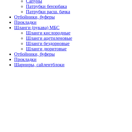
Сапуны
Патрубки бензобака
Патрубки расш. бачка
Отбойники, буферы
Прокладки
Шланги (рукава) МБС
Шланги кислородные
Шланги ацетиленовые
Шланги бездорновые
Шланги дюритовые
Отбойники, буферы
Прокладки
Шарниры, сайлентблоки