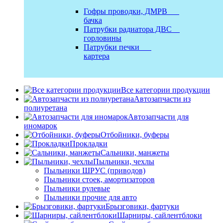
Гофры проводки, ДМРВ
бачка
Патрубки радиатора ДВС
горловины
Патрубки печки
картера
Все категории продукции
Автозапчасти из
полиуретана
Автозапчасти для
иномарок
Отбойники, буферы
Прокладки
Сальники, манжеты
Пыльники, чехлы
Пыльники ШРУС (приводов)
Пыльники стоек, амортизаторов
Пыльники рулевые
Пыльники прочие для авто
Брызговики, фартуки
Шарниры, сайлентблоки