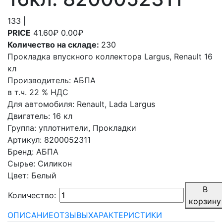
133
|
PRICE
41.60₽
0.00₽
Количество на складе:
230
Прокладка впускного коллектора Largus, Renault 16
кл
Производитель:
АБПА
в т.ч. 22 % НДС
Для автомобиля
:
Renault, Lada Largus
Двигатель
:
16 кл
Группа
:
уплотнители, Прокладки
Артикул
:
8200052311
Бренд
:
АБПА
Сырье
:
Силикон
Цвет
:
Белый
В
Количество:
корзину
ОПИСАНИЕ
ОТЗЫВЫ
ХАРАКТЕРИСТИКИ