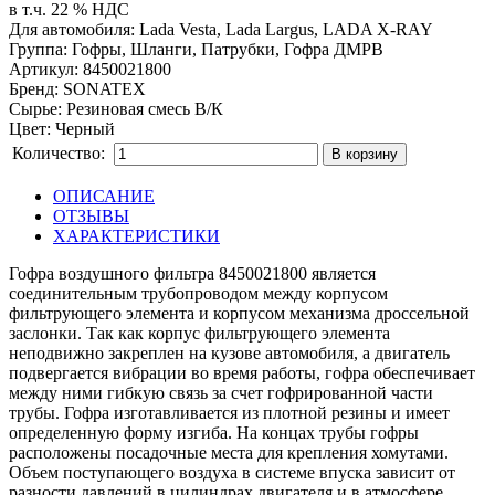
в т.ч. 22 % НДС
Для автомобиля
:
Lada Vesta, Lada Largus, LADA X-RAY
Группа
:
Гофры, Шланги, Патрубки, Гофра ДМРВ
Артикул
:
8450021800
Бренд
:
SONATEX
Сырье
:
Резиновая смесь В/К
Цвет
:
Черный
Количество:
В корзину
ОПИСАНИЕ
ОТЗЫВЫ
ХАРАКТЕРИСТИКИ
Гофра воздушного фильтра 8450021800 является
соединительным трубопроводом между корпусом
фильтрующего элемента и корпусом механизма дроссельной
заслонки. Так как корпус фильтрующего элемента
неподвижно закреплен на кузове автомобиля, а двигатель
подвергается вибрации во время работы, гофра обеспечивает
между ними гибкую связь за счет гофрированной части
трубы. Гофра изготавливается из плотной резины и имеет
определенную форму изгиба. На концах трубы гофры
расположены посадочные места для крепления хомутами.
Объем поступающего воздуха в системе впуска зависит от
разности давлений в цилиндрах двигателя и в атмосфере.