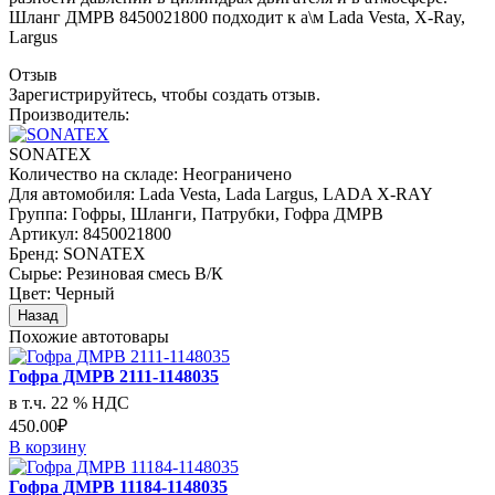
Шланг ДМРВ 8450021800 подходит к а\м Lada Vesta, X-Ray,
Largus
Отзыв
Зарегистрируйтесь, чтобы создать отзыв.
Производитель:
SONATEX
Количество на складе:
Неограничено
Для автомобиля
:
Lada Vesta, Lada Largus, LADA X-RAY
Группа
:
Гофры, Шланги, Патрубки, Гофра ДМРВ
Артикул
:
8450021800
Бренд
:
SONATEX
Сырье
:
Резиновая смесь В/К
Цвет
:
Черный
Похожие автотовары
Гофра ДМРВ 2111-1148035
в т.ч. 22 % НДС
450.00₽
В корзину
Гофра ДМРВ 11184-1148035