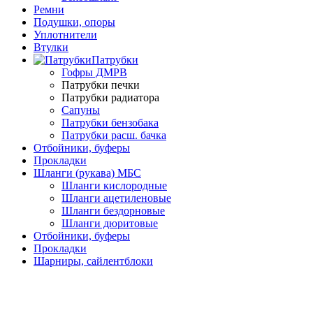
Ремни
Подушки, опоры
Уплотнители
Втулки
Патрубки
Гофры ДМРВ
Патрубки печки
Патрубки радиатора
Сапуны
Патрубки бензобака
Патрубки расш. бачка
Отбойники, буферы
Прокладки
Шланги (рукава) МБС
Шланги кислородные
Шланги ацетиленовые
Шланги бездорновые
Шланги дюритовые
Отбойники, буферы
Прокладки
Шарниры, сайлентблоки