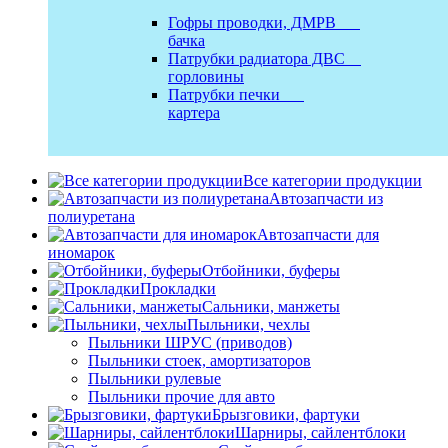
Гофры проводки, ДМРВ
бачка
Патрубки радиатора ДВС
горловины
Патрубки печки
картера
Все категории продукции
Автозапчасти из
полиуретана
Автозапчасти для
иномарок
Отбойники, буферы
Прокладки
Сальники, манжеты
Пыльники, чехлы
Пыльники ШРУС (приводов)
Пыльники стоек, амортизаторов
Пыльники рулевые
Пыльники прочие для авто
Брызговики, фартуки
Шарниры, сайлентблоки