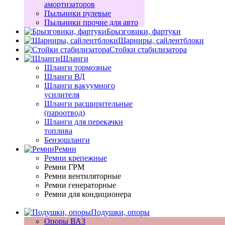
амортизаторов
Пыльники рулевые
Пыльники прочие для авто
Брызговики, фартуки
Шарниры, сайлентблоки
Стойки стабилизатора
Шланги
Шланги тормозные
Шланги ВД
Шланги вакуумного
усилителя
Шланги расширительные
(пароотвод)
Шланги для перекачки
топлива
Бензошланги
Ремни
Ремни крепежные
Ремни ГРМ
Ремни вентиляторные
Ремни генераторные
Ремни для кондиционера
Подушки, опоры
Опоры ВАЗ