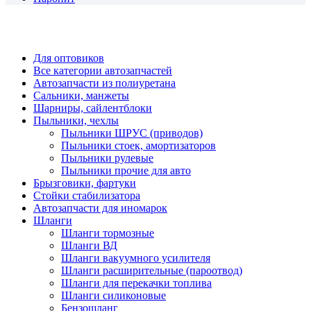
Copyrights © 2023 Интернет магазин автозапчастей RTI SHOP
ООО "Гарант-РТИплюс"
Для оптовиков
Все категории автозапчастей
Автозапчасти из полиуретана
Сальники, манжеты
Шарниры, сайлентблоки
Пыльники, чехлы
Пыльники ШРУС (приводов)
Пыльники стоек, амортизаторов
Пыльники рулевые
Пыльники прочие для авто
Брызговики, фартуки
Стойки стабилизатора
Автозапчасти для иномарок
Шланги
Шланги тормозные
Шланги ВД
Шланги вакуумного усилителя
Шланги расширительные (пароотвод)
Шланги для перекачки топлива
Шланги силиконовые
Бензошланг