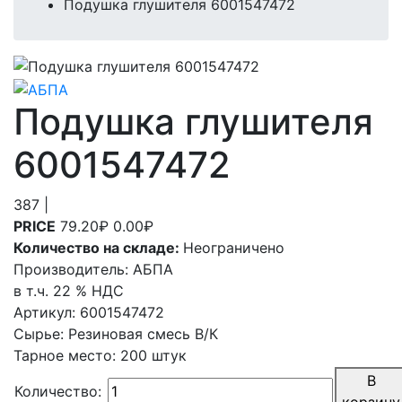
Подушка глушителя 6001547472
Подушка глушителя
6001547472
387
|
PRICE
79.20₽
0.00₽
Количество на складе:
Неограничено
Производитель:
АБПА
в т.ч. 22 % НДС
Артикул
:
6001547472
Сырье
:
Резиновая смесь В/К
Тарное место
:
200 штук
В
Количество:
корзину